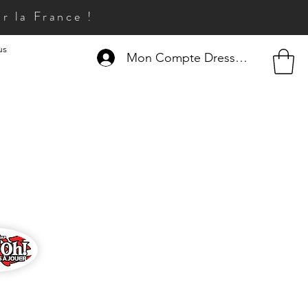
r la France !
us
Mon Compte Dresseur