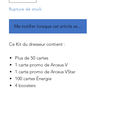
Rupture de stock
Me notifier lorsque cet article est disponible
Ce Kit du dresseur contient :
Plus de 50 cartes
1 carte promo de Arceus V
1 carte promo de Arceus VStar
100 cartes Énergie
4 boosters
65 protège-cartes
1 guide du constructeur de deck
1 livret de règles complet du JCC
Pokémon
6 dés légaux en tournoi
2 marqueurs d’état
1 dé