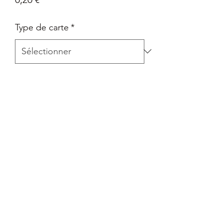
Type de carte
*
Quantité
*
Ajouter au panier
Carte Epée et Bouclier - Pokémon Go
en Français
Retour
Tout retour est autorisé à la seule