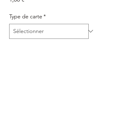
Type de carte
*
Quantité
*
Ajouter au panier
Carte Epée et Bouclier - La voie du
maître en Français
Retour
Tout retour est autorisé à la seule