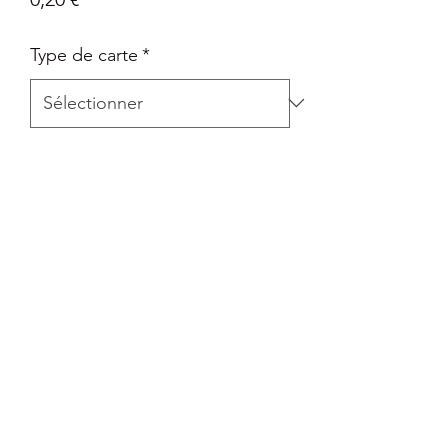
Type de carte
*
Quantité
*
Ajouter au panier
Carte Epée et Bouclier - Pokémon Go
en Français
Retour
Tout retour est autorisé à la seule