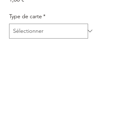
Type de carte
*
Quantité
*
Ajouter au panier
Carte Epée et Bouclier - La voie du
maître en Français
Retour
Tout retour est autorisé à la seule