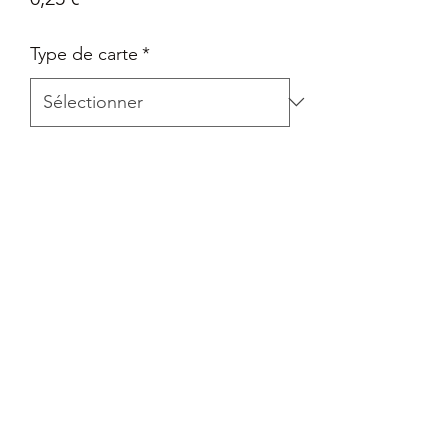
Type de carte
*
Quantité
*
Ajouter au panier
Carte Epée et Bouclier - La voie du
maître en Français
Retour
Tout retour est autorisé à la seule