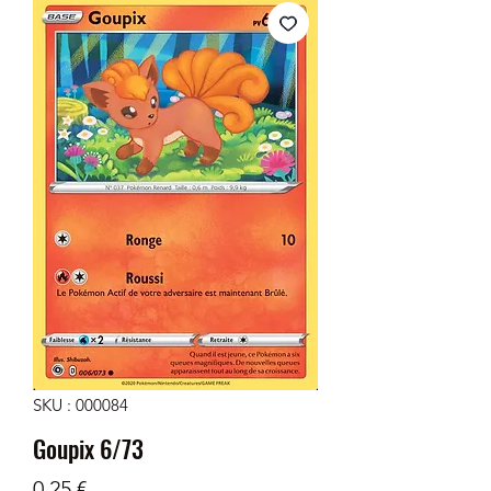
SKU : 000084
Goupix 6/73
Prix
0,25 €