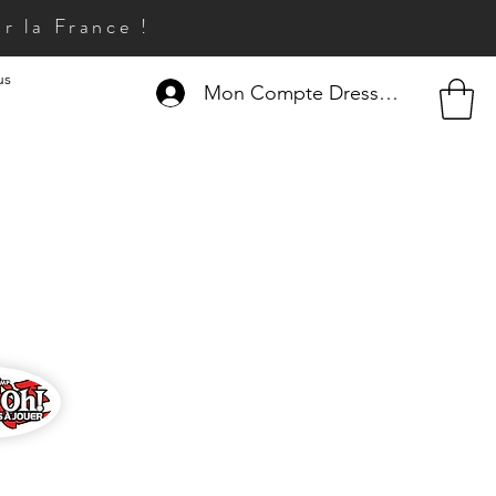
r la France !
us
Mon Compte Dresseur