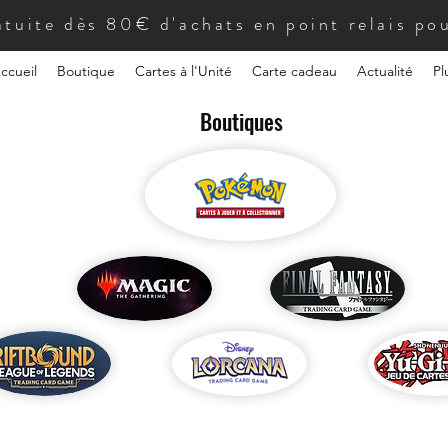
atuite dès 80€ d'achats en point relais pou
ccueil
Boutique
Cartes à l'Unité
Carte cadeau
Actualité
Pl
Boutiques