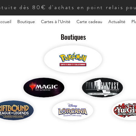
atuite dès 80€ d'achats en point relais pou
ccueil
Boutique
Cartes à l'Unité
Carte cadeau
Actualité
Pl
Boutiques