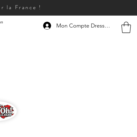
r la France !
us
Mon Compte Dresseur