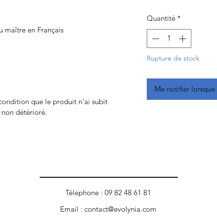
Quantité
*
u maître en Français
Rupture de stock
Me notifier lorsque 
 condition que le produit n'ai subit
t non détérioré.
Téléphone : 09 82 48 61 81
Email :
contact@evolynia.com