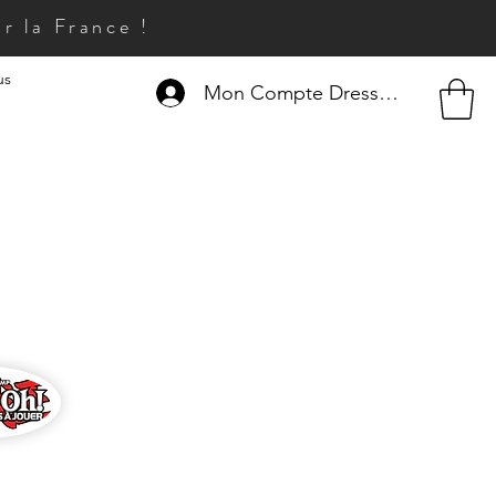
r la France !
us
Mon Compte Dresseur