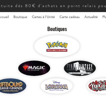
atuite dès 80€ d'achats en point relais pou
ccueil
Boutique
Cartes à l'Unité
Carte cadeau
Actualité
Pl
Boutiques