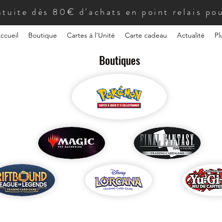
atuite dès 80€ d'achats en point relais pou
ccueil
Boutique
Cartes à l'Unité
Carte cadeau
Actualité
Pl
Boutiques