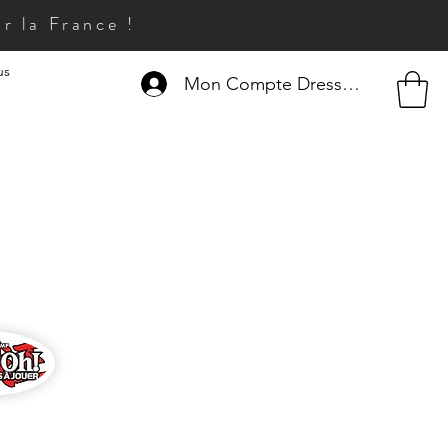
r la France !
us
Mon Compte Dresseur