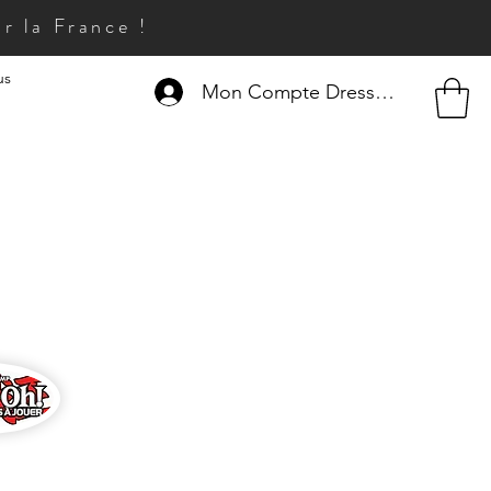
r la France !
us
Mon Compte Dresseur