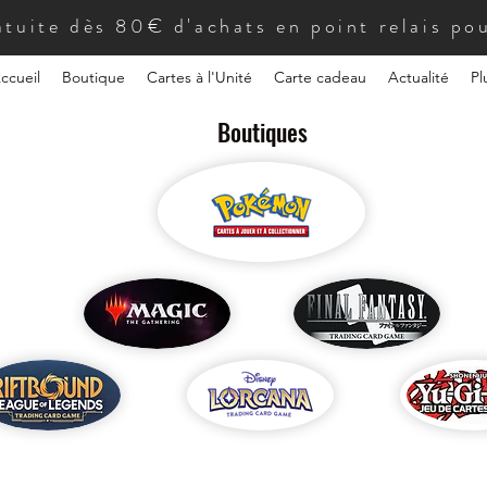
atuite dès 80€ d'achats en point relais pou
ccueil
Boutique
Cartes à l'Unité
Carte cadeau
Actualité
Pl
Boutiques