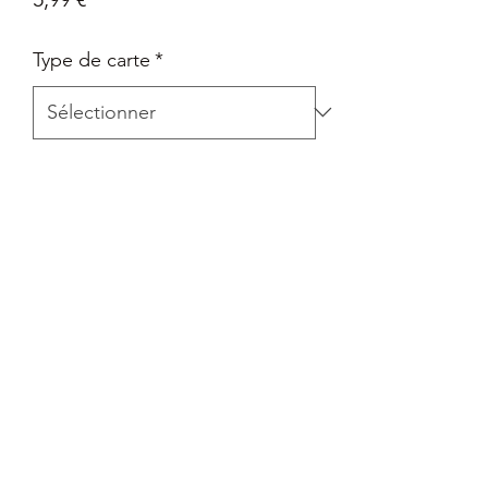
Type de carte
*
Quantité
*
Ajouter au panier
Carte Epée et Bouclier - Pokémon Go
en Français
Retour
Tout retour est autorisé à la seule