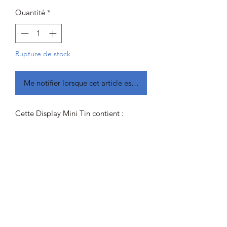
Quantité
*
Rupture de stock
Me notifier lorsque cet article est disponible
Cette Display Mini Tin contient :
10 Mini Tin Paldéa (2 design de
chaque)
Chaque Mini Tin contient:
1 carte illustrée
2 boosters
1 jeton