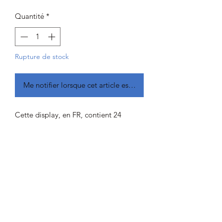
Quantité
*
Rupture de stock
Me notifier lorsque cet article est disponible
Cette display, en FR, contient 24
Boosters du JCC Lorcana
Date de sortie prévue pour septembre
2023 (changement à prévoir)
Les précommandes sont disponible du
29/11/23 au 31/01/2024, les
expéditions auront lieu janvier/février
2024.