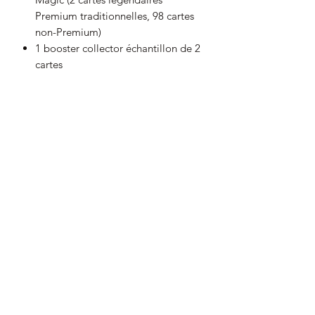
Premium traditionnelles, 98 cartes
non-Premium)
1 booster collector échantillon de 2
cartes
25 cartes Magic inédites dans
chaque deck
10 jetons recto-verso dans 3 des
decks; un deck contiendra 6 jetons
recto-verso et 4 cartes de
marqueurs prédécoupés
1 boîte de deck (pouvant contenir
100 cartes avec protège-cartes)
1 feuillet de stratégie
1 fiche de référence
Dates de sortie le 13/06/2025