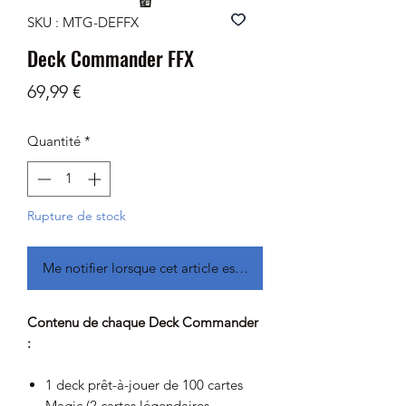
SKU : MTG-DEFFX
Deck Commander FFX
Prix
69,99 €
Quantité
*
Rupture de stock
Me notifier lorsque cet article est disponible
Contenu de chaque Deck Commander
:
1 deck prêt-à-jouer de 100 cartes
Magic (2 cartes légendaires