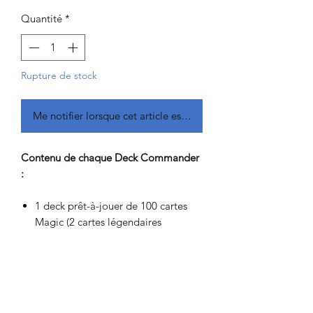
Quantité
*
Rupture de stock
Me notifier lorsque cet article est disponible
Contenu de chaque Deck Commander
:
1 deck prêt-à-jouer de 100 cartes
Magic (2 cartes légendaires
Premium traditionnelles, 98 cartes
non-Premium)
1 booster collector échantillon de 2
cartes
25 cartes Magic inédites dans