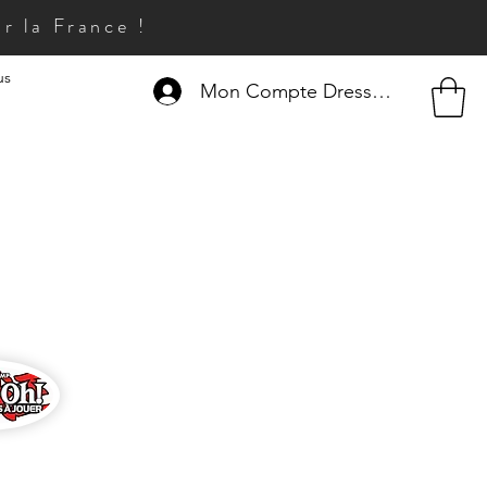
r la France !
us
Mon Compte Dresseur