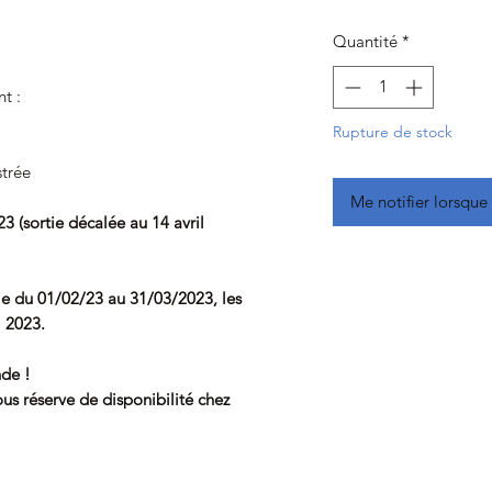
Quantité
*
t :
Rupture de stock
strée
Me notifier lorsque 
3 (sortie décalée au 14 avril
e du 01/02/23 au 31/03/2023, les
l 2023.
de !
s réserve de disponibilité chez