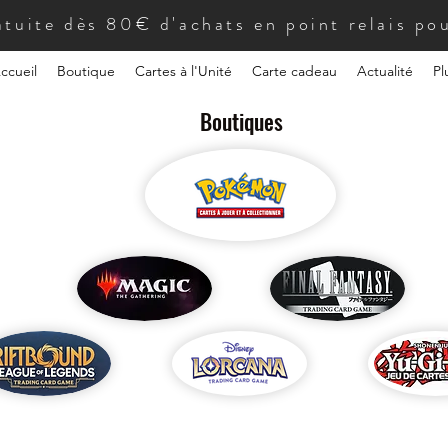
atuite dès 80€ d'achats en point relais pou
ccueil
Boutique
Cartes à l'Unité
Carte cadeau
Actualité
Pl
Boutiques