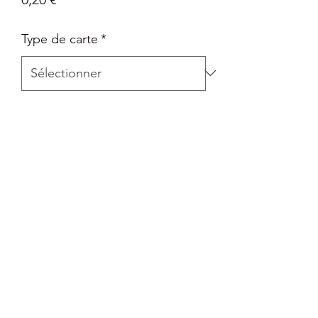
Type de carte
*
Quantité
*
Ajouter au panier
Carte Epée et Bouclier - Pokémon Go
en Français
Retour
Tout retour est autorisé à la seule