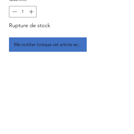
Rupture de stock
Me notifier lorsque cet article est disponible
Ce coffret contient :
- 1 carte promo texturée brillante
de Scalpereur
- 1 carte promo texturée brillante
de Scalpion et Scalproie
- 4 boosters Écarlate et Violet - Fable
Nébuleuse du JCC Pokémon
- 1 carte à code pour le JCC Pokémon
Live