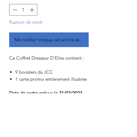
Rupture de stock
Me notifier lorsque cet article est disponible
Ce Coffret Dresseur D'Elite contient :
9 boosters du JCC
1 carte promo entièrement illustrée
Date de sortie prévue le 31/03/2023
(sortie décalée au 14 avril 2023)
Les précommandes sont disponible du
01/02/23 au 31/03/2023, les
expéditions auront lieu début avril
2023.