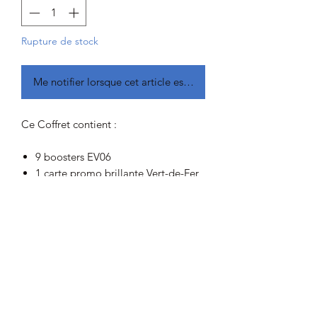
Rupture de stock
Me notifier lorsque cet article est disponible
Ce Coffret contient :
9 boosters EV06
1 carte promo brillante Vert-de-Fer
65 protège-cartes Vert-de-Fer
45 cartes Énergie du JCC Pokémon
1 guide de jeu de l'extension
Écarlate et Violet
6 dés marqueurs de dégâts
1 dé lancer de pièce autorisé en
compétition
2 marqueurs d'États Spéciaux en