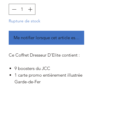
Rupture de stock
Me notifier lorsque cet article est disponible
Ce Coffret Dresseur D'Elite contient :
9 boosters du JCC
1 carte promo entièrement illustrée
Garde-de-Fer
Date de sortie prévue le 03/11/2023
Les précommandes sont disponible du
13/09/23 au 03/11/2023, les
expéditions auront lieu mi/fin
novembre 2023 (sauf si changement de