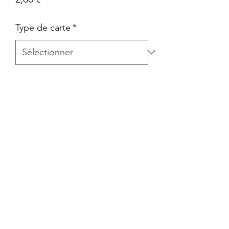
Type de carte
*
Quantité
*
Ajouter au panier
Carte Epée et Bouclier - Destinées
Radieuses en Français
Retour
Tout retour est autorisé à la seule