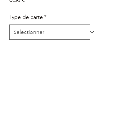
Type de carte
*
Quantité
*
Ajouter au panier
Carte Epée et Bouclier - Pokémon Go
en Français
Retour
Tout retour est autorisé à la seule