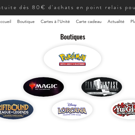
atuite dès 80€ d'achats en point relais pou
ccueil
Boutique
Cartes à l'Unité
Carte cadeau
Actualité
Pl
Boutiques