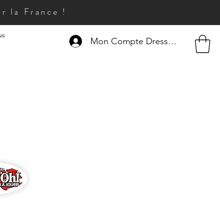
r la France !
us
Mon Compte Dresseur