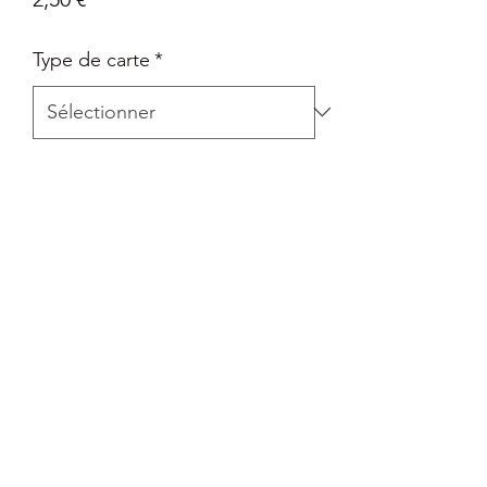
Type de carte
*
Quantité
*
Ajouter au panier
Carte Epée et Bouclier - Pokémon Go
en Français
Retour
Tout retour est autorisé à la seule