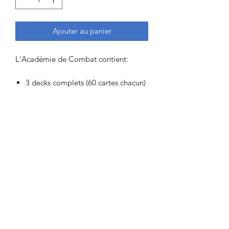
Ajouter au panier
L'Académie de Combat contient:
3 decks complets (60 cartes chacun)
Chaque deck contient un carte V
2 tutoriels
1 plateau de jeu à deux joueurs
3 boîtes de deck
1 livret de règles
1 grande pièce métallique
1 jeu de compteurs de dégâts
Une carte à code pour le jeu en
ligne
Retour