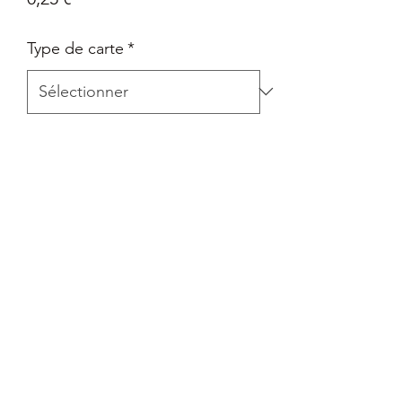
Type de carte
*
Quantité
*
Ajouter au panier
Carte Epée et Bouclier - La voie du
maître en Français
Retour
Tout retour est autorisé à la seule