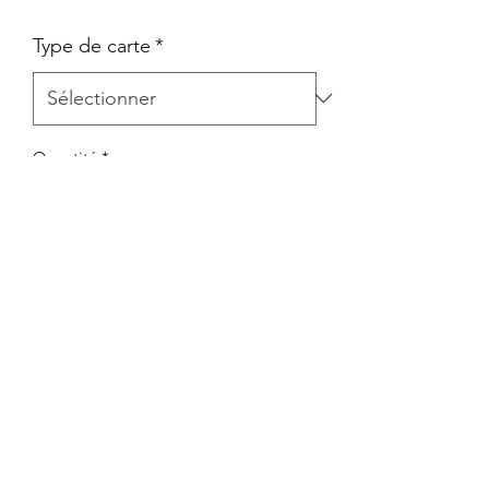
Type de carte
*
Quantité
*
Ajouter au panier
Set 8 - Le Règne de Jafar
Rareté : Rare
Mis sous sleeve + envoie avec Top
Loader