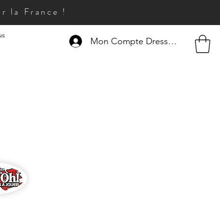
r la France !
us
Mon Compte Dresseur