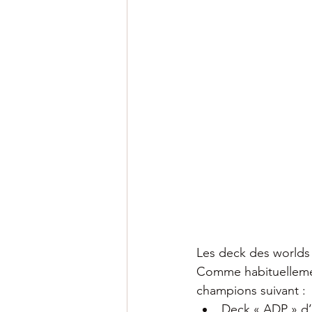
Les deck des worlds 
Comme habituellement
champions suivant :
Deck « ADP »
 d