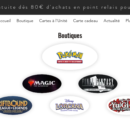
atuite dès 80€ d'achats en point relais pou
ccueil
Boutique
Cartes à l'Unité
Carte cadeau
Actualité
Pl
Boutiques