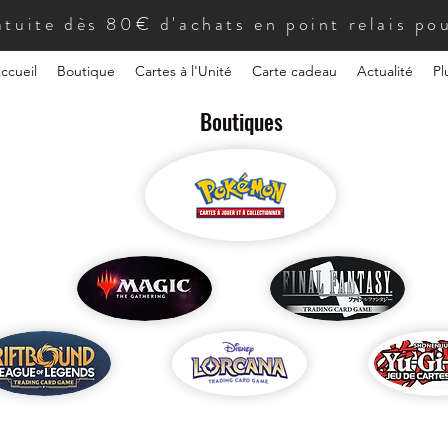
atuite dès 80€ d'achats en point relais pou
ccueil
Boutique
Cartes à l'Unité
Carte cadeau
Actualité
Pl
Boutiques