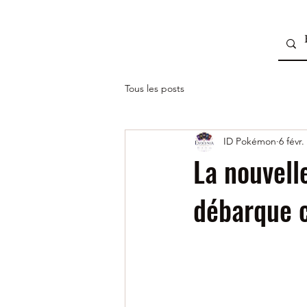
Tous les posts
ID Pokémon
6 févr.
La nouvel
débarque c