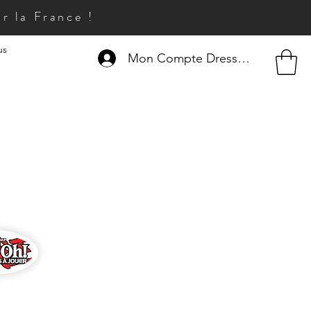
r la France !
us
Mon Compte Dresseur