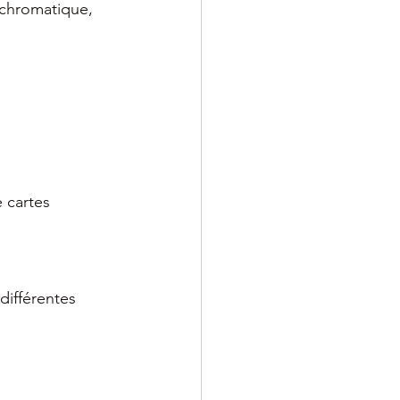
 chromatique, 
 cartes 
ifférentes 