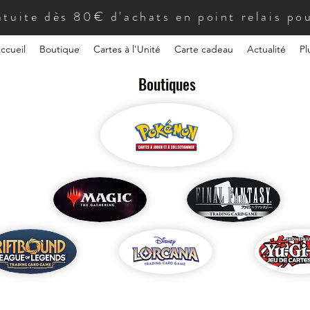
atuite dès 80€ d'achats en point relais pou
ccueil
Boutique
Cartes à l'Unité
Carte cadeau
Actualité
Pl
Boutiques