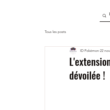
Tous les posts
ID Pokémon
22 nov
L'extensio
dévoilée !