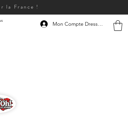
r la France !
us
Mon Compte Dresseur