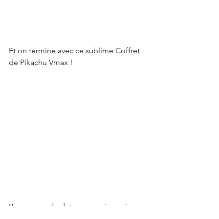
Et on termine avec ce sublime Coffret 
de Pikachu Vmax !
Pas encore de date annoncée mais 
comme l'extension ne commence qu'à 